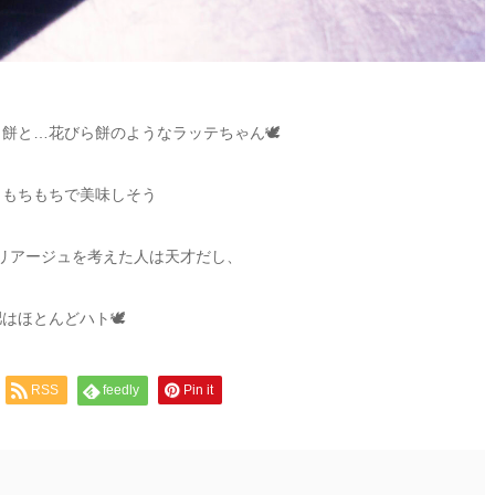
餅と…花びら餅のようなラッテちゃん🕊
ワもちもちで美味しそう
リアージュを考えた人は天才だし、
肥はほとんどハト
🕊
RSS
feedly
Pin it