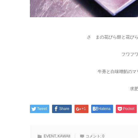
さゝまの花びら餅と花びら
フワフ
牛蒡と白味噌餡のマ
求
Tweet
Share
+1
Hatena
Pocket
EVENT
,
KAWAII
コメント:
0