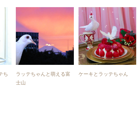
テち
ラッテちゃんと萌える富
ケーキとラッテちゃん
士山