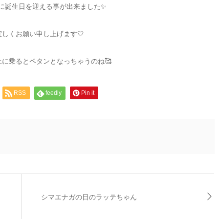
に誕生日を迎える事が出来ました✨
しくお願い申し上げます🤍
に乗るとペタンとなっちゃうのね🥰
RSS
feedly
Pin it
シマエナガの日のラッテちゃん