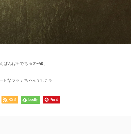
んばんは✨でちゅ࿐🕊」
ートなラッテちゃんでした✨
RSS
feedly
Pin it