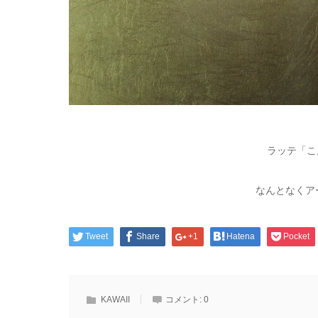
ラッテ「こ
なんとなくア
Tweet
Share
+1
Hatena
Pocket
KAWAII
コメント:
0