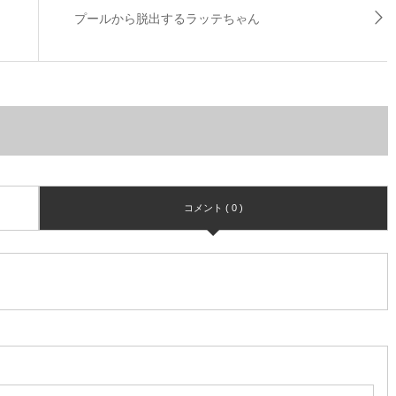
プールから脱出するラッテちゃん
コメント ( 0 )