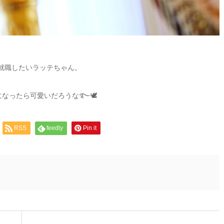
就職したいラッテちゃん。
になったら可愛いだろうな࿐🕊
RSS
feedly
Pin it