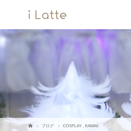
ブログ
COSPLAY
,
KAWAII