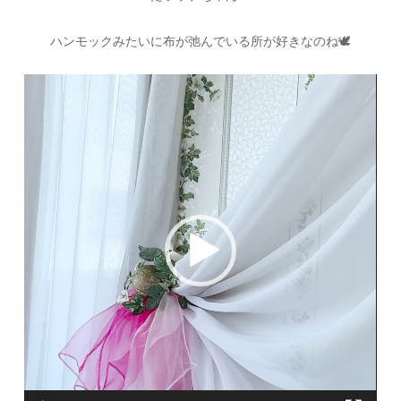
ハンモックみたいに布が弛んでいる所が好きなのね
🕊
動
画
プ
レ
ー
ヤ
ー