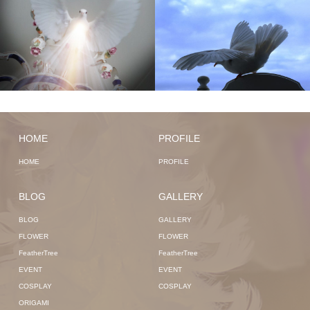
HOME
PROFILE
HOME
PROFILE
BLOG
GALLERY
BLOG
GALLERY
FLOWER
FLOWER
FeatherTree
FeatherTree
EVENT
EVENT
COSPLAY
COSPLAY
ORIGAMI