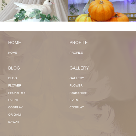
HOME
PROFILE
HOME
PROFILE
BLOG
GALLERY
BLOG
GALLERY
FLOWER
FLOWER
FeatherTree
FeatherTree
EVENT
EVENT
COSPLAY
COSPLAY
ORIGAMI
KAWAII