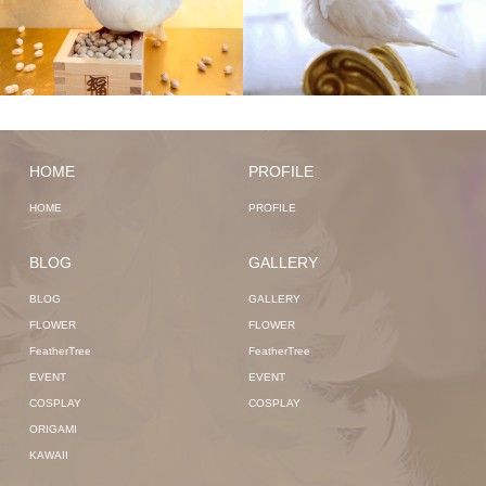
HOME
PROFILE
HOME
PROFILE
BLOG
GALLERY
BLOG
GALLERY
FLOWER
FLOWER
FeatherTree
FeatherTree
EVENT
EVENT
COSPLAY
COSPLAY
ORIGAMI
KAWAII