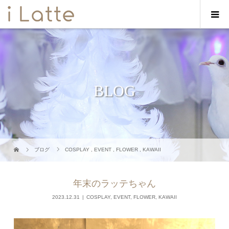
BLOG
ブログ
COSPLAY
,
EVENT
,
FLOWER
,
KAWAII
年末のラッテちゃん
2023.12.31
COSPLAY
,
EVENT
,
FLOWER
,
KAWAII