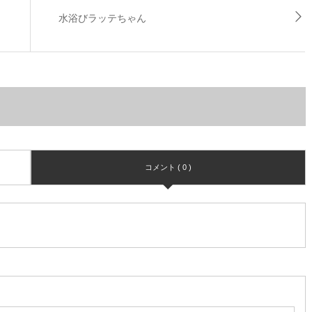
水浴びラッテちゃん
コメント ( 0 )