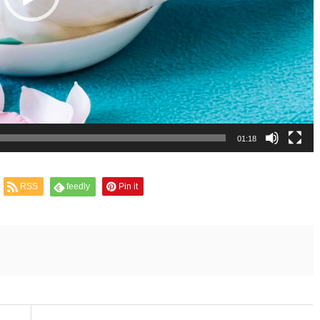
01:18
RSS
feedly
Pin it