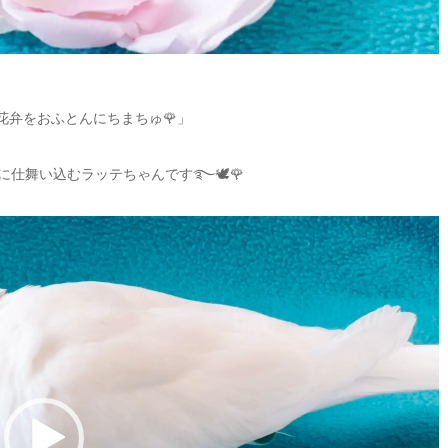
花弁をおふとんにちまちゅ🌹」
に仕舞い込むラッテちゃんです࿐🕊🌹