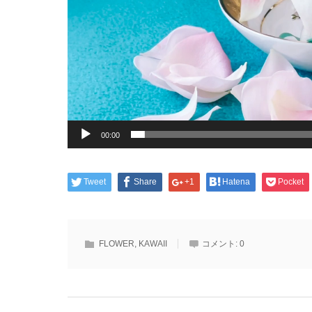
00:00
Tweet
Share
+1
Hatena
Pocket
FLOWER
,
KAWAII
コメント:
0