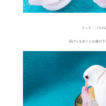
ラッテ「バラの
花びらを次々とお腹の下
動
画
プ
レ
ー
ヤ
ー