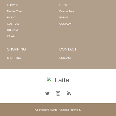
FLOWER
FLOWER
FeatherTree
FeatherTree
EVENT
EVENT
COSPLAY
COSPLAY
ORIGAMI
KAWAII
SHOPPING
CONTACT
SHOPPING
CONTACT
Copyright © i Latte. All rights reserved.