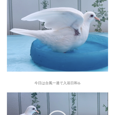
今日は台風一過で入浴日和♨️
動
画
プ
レ
ー
ヤ