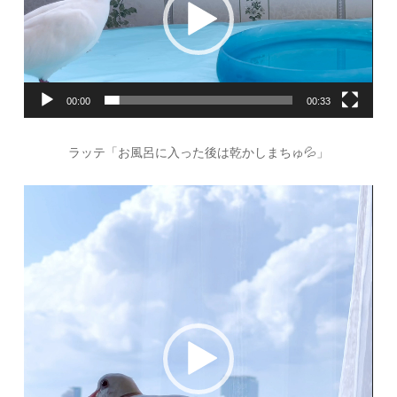
ー
00:00
00:33
ラッテ「お風呂に入った後は乾かしまちゅ💦」
動
画
プ
レ
ー
ヤ
ー