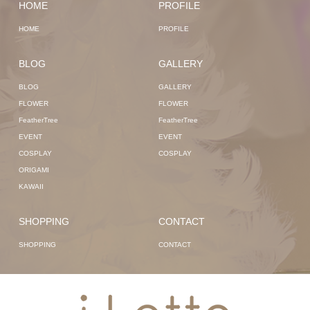
HOME
PROFILE
HOME
PROFILE
BLOG
GALLERY
BLOG
GALLERY
FLOWER
FLOWER
FeatherTree
FeatherTree
EVENT
EVENT
COSPLAY
COSPLAY
ORIGAMI
KAWAII
SHOPPING
CONTACT
SHOPPING
CONTACT