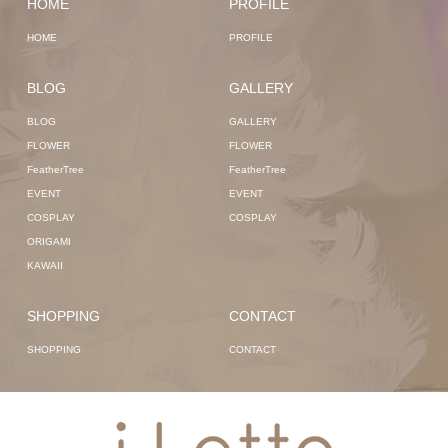
HOME
PROFILE
HOME
PROFILE
BLOG
GALLERY
BLOG
GALLERY
FLOWER
FLOWER
FeatherTree
FeatherTree
EVENT
EVENT
COSPLAY
COSPLAY
ORIGAMI
KAWAII
SHOPPING
CONTACT
SHOPPING
CONTACT