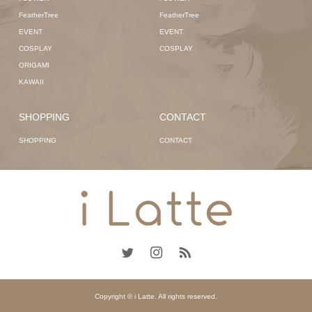
FeatherTree
FeatherTree
EVENT
EVENT
COSPLAY
COSPLAY
ORIGAMI
KAWAII
SHOPPING
CONTACT
SHOPPING
CONTACT
Copyright © i Latte. All rights reserved.