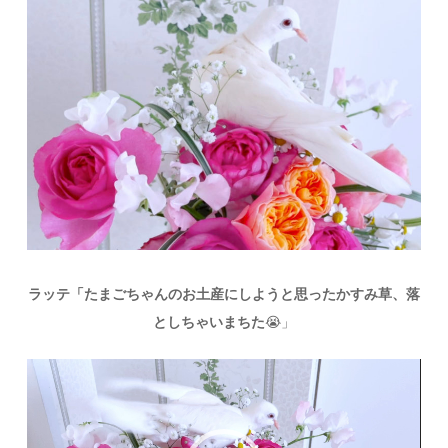
ラッテ「たまごちゃんのお土産にしようと思ったかすみ草、落
としちゃいまちた
😭
」
動
画
プ
レ
ー
ヤ