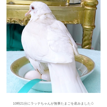
10
時
21
分にラッテちゃんが無事たまごを産みました
🥚