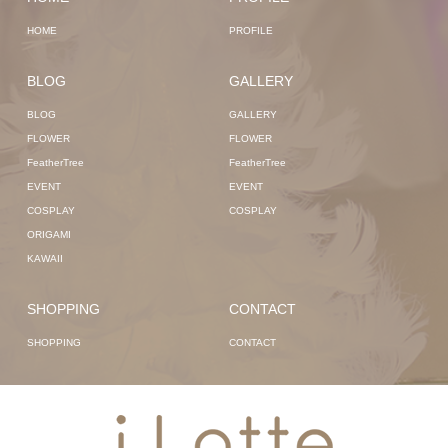
HOME
PROFILE
BLOG
GALLERY
BLOG
GALLERY
FLOWER
FLOWER
FeatherTree
FeatherTree
EVENT
EVENT
COSPLAY
COSPLAY
ORIGAMI
KAWAII
SHOPPING
CONTACT
SHOPPING
CONTACT