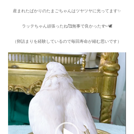
産まれたばかりのたまごちゃんはツヤツヤに光ってます
✨
ラッテちゃん頑張ったね
🥰
無事で良かった
࿐
🕊
（卵詰まりを経験しているので毎回寿命が縮む思いです）
動
画
プ
レ
ー
ヤ
ー