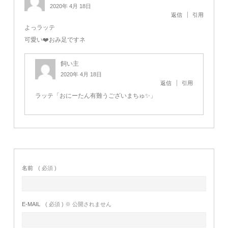
2020年 4月 18日
返信
引用
よっ️ラッテ
可愛い❤️おみ足ですネ️
飼い主
2020年 4月 18日
返信
引用
ラッテ「おにーたん有難うございまちゅ✨」
名前
( 必須 )
E-MAIL
( 必須 ) ※ 公開されません