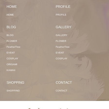
HOME
PROFILE
HOME
PROFILE
BLOG
GALLERY
BLOG
GALLERY
FLOWER
FLOWER
FeatherTree
FeatherTree
EVENT
EVENT
COSPLAY
COSPLAY
ORIGAMI
KAWAII
SHOPPING
CONTACT
SHOPPING
CONTACT