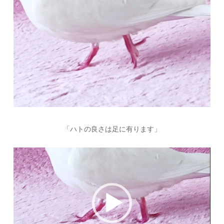
「ハトの良さは足に有ります」
動
画
プ
レ
ー
ヤ
ー