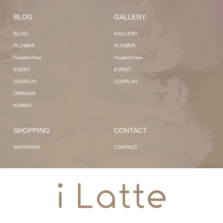
BLOG
GALLERY
BLOG
GALLERY
FLOWER
FLOWER
FeatherTree
FeatherTree
EVENT
EVENT
COSPLAY
COSPLAY
ORIGAMI
KAWAII
SHOPPING
CONTACT
SHOPPING
CONTACT