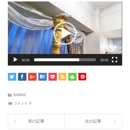
動
画
プ
レ
ー
ヤ
ー
00:00
00:03
KAWAII
コメント:
0
前の記事
次の記事