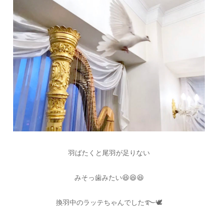
羽ばたくと尾羽が足りない
みそっ歯みたい
😆😆😆
換羽中のラッテちゃんでした࿐🕊