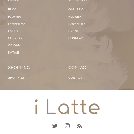
BLOG
GALLERY
FLOWER
FLOWER
FeatherTree
FeatherTree
EVENT
EVENT
COSPLAY
COSPLAY
ORIGAMI
KAWAII
SHOPPING
CONTACT
SHOPPING
CONTACT