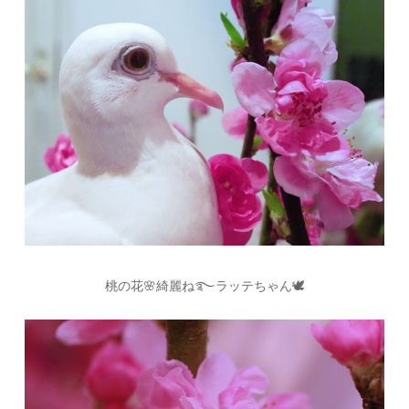
桃の花🌸綺麗ね࿐ラッテちゃん🕊