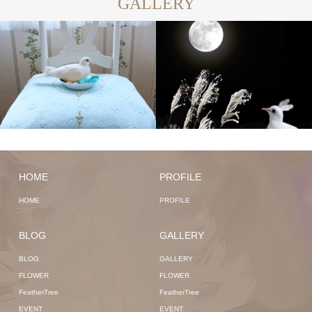
GALLERY
HOME
PROFILE
HOME
PROFILE
BLOG
GALLERY
BLOG
GALLERY
FLOWER
FLOWER
FeatherTree
FeatherTree
EVENT
EVENT