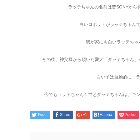
ラッテちゃんの名前は昔SONYから
白いロボットがラッテちゃん
我が家にも白いラッテちゃ
その後、神父様から頂いた愛犬「ダッテちゃん」
白い子は自動的に「ラ
今でもラッテちゃん１世とダッテちゃんは、ギン
Tweet
Share
+1
Hatena
Pocket