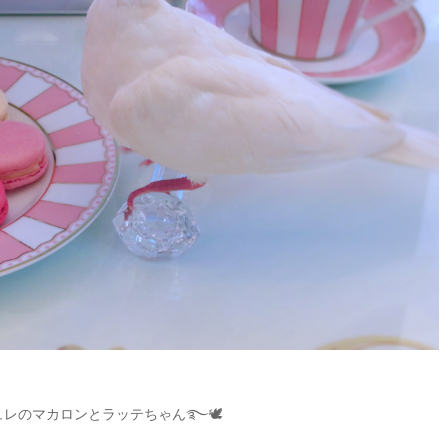
ュレのマカロンとラッテちゃん࿐🕊