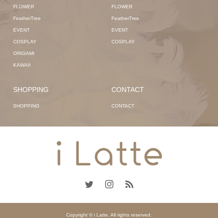
FLOWER
FLOWER
FeatherTree
FeatherTree
EVENT
EVENT
COSPLAY
COSPLAY
ORIGAMI
KAWAII
SHOPPING
CONTACT
SHOPPING
CONTACT
Copyright © i Latte. All rights reserved.