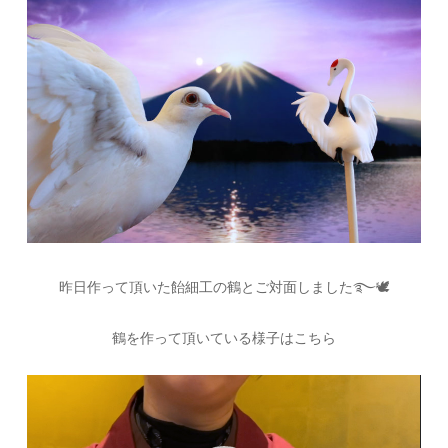
昨日作って頂いた飴細工の鶴とご対面しました࿐🕊
鶴を作って頂いている様子はこちら
動
画
プ
レ
ー