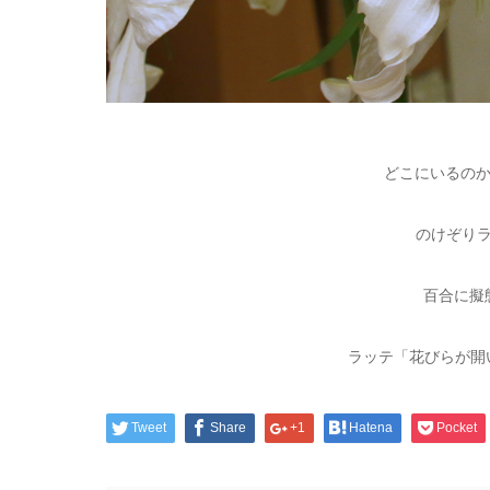
どこにいるの
のけぞり
百合に擬
ラッテ「花びらが開
Tweet
Share
+1
Hatena
Pocket