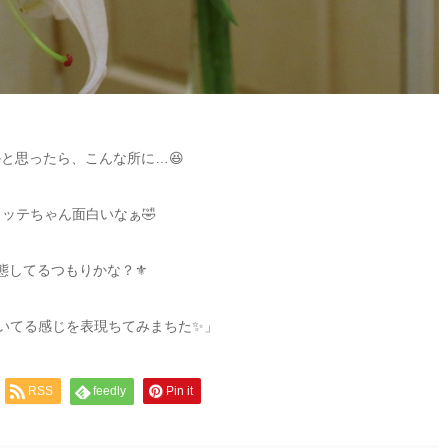
かと思ったら、こんな所に
…
😆
ラッテちゃん面白いなぁ
🤣
態してるつもりかな？
⚜️
いてる感じを表現ちてみまちた
✨
」
RSS
feedly
Pin it