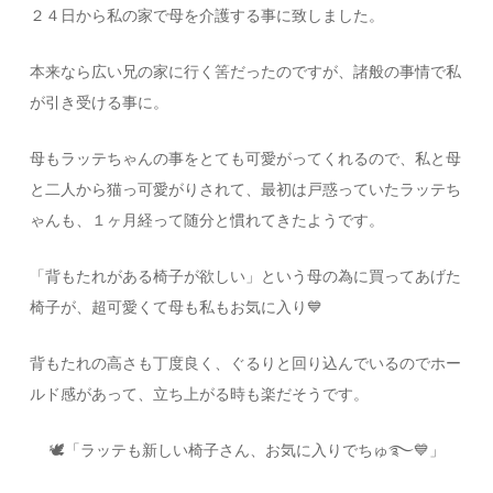
２４日から私の家で母を介護する事に致しました。
本来なら広い兄の家に行く筈だったのですが、諸般の事情で私
が引き受ける事に。
母もラッテちゃんの事をとても可愛がってくれるので、私と母
と二人から猫っ可愛がりされて、最初は戸惑っていたラッテち
ゃんも、１ヶ月経って随分と慣れてきたようです。
「背もたれがある椅子が欲しい」という母の為に買ってあげた
椅子が、超可愛くて母も私もお気に入り💙
背もたれの高さも丁度良く、ぐるりと回り込んでいるのでホー
ルド感があって、立ち上がる時も楽だそうです。
🕊「ラッテも新しい椅子さん、お気に入りでちゅ࿐💙」