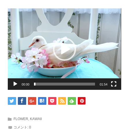
動
画
プ
レ
ー
ヤ
ー
00:00
01:54
FLOWER
,
KAWAII
コメント:
0