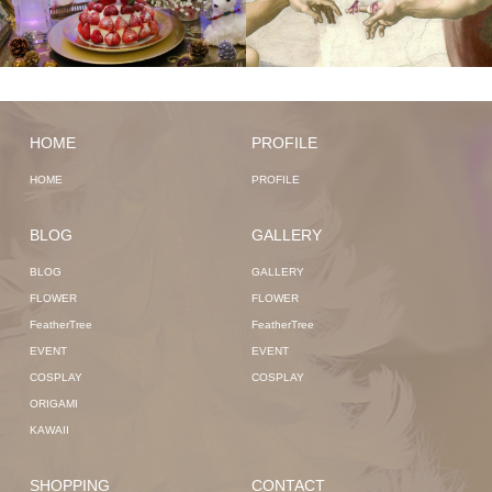
HOME
PROFILE
HOME
PROFILE
BLOG
GALLERY
BLOG
GALLERY
FLOWER
FLOWER
FeatherTree
FeatherTree
EVENT
EVENT
COSPLAY
COSPLAY
ORIGAMI
KAWAII
SHOPPING
CONTACT