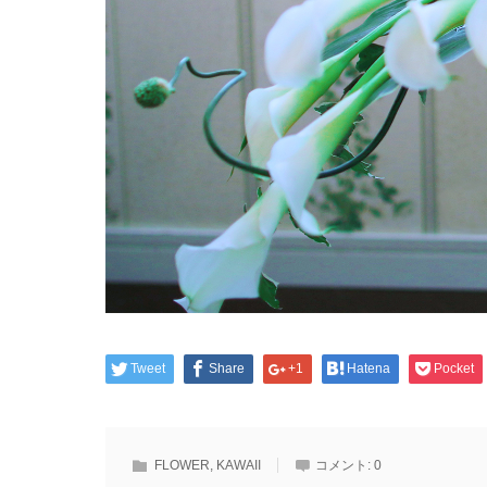
Tweet
Share
+1
Hatena
Pocket
FLOWER
,
KAWAII
コメント:
0