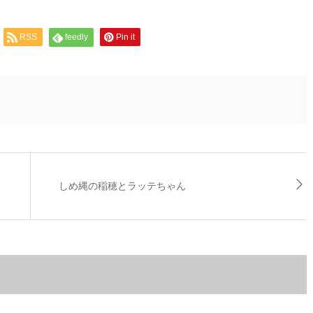
RSS
feedly
Pin it
しめ縄の稲穂とラッテちゃん