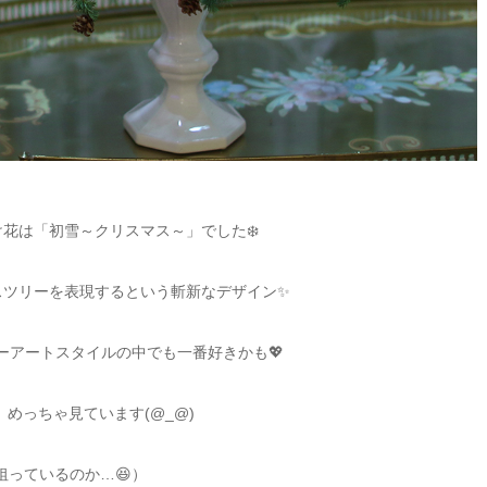
け花は「初雪～クリスマス～」でした
❄️
スツリーを表現するという斬新なデザイン
✨
ーアートスタイルの中でも一番好きかも
💖
めっちゃ見ています(@_@)
狙っているのか…
😆
）