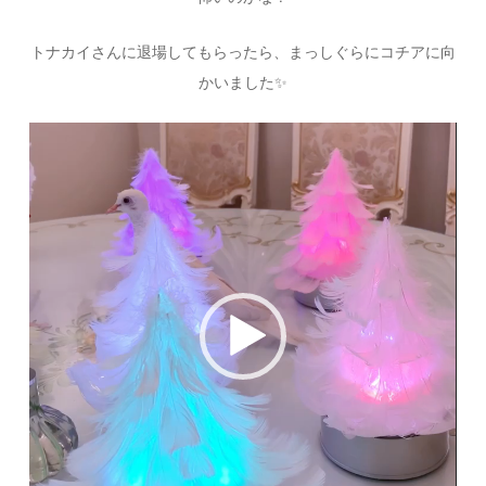
トナカイさんに退場してもらったら、まっしぐらにコチアに向
かいました
✨
動
画
プ
レ
ー
ヤ
ー