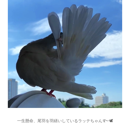
一生懸命、尾羽を羽繕いしているラッテちゃん࿐🕊