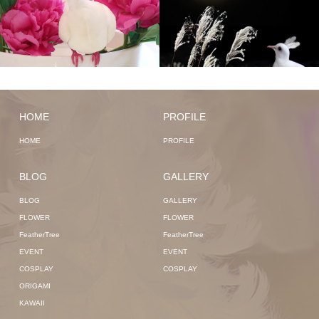
HOME
PROFILE
HOME
PROFILE
BLOG
GALLERY
BLOG
GALLERY
FLOWER
FLOWER
FeatherTree
FeatherTree
EVENT
EVENT
COSPLAY
COSPLAY
ORIGAMI
KAWAII