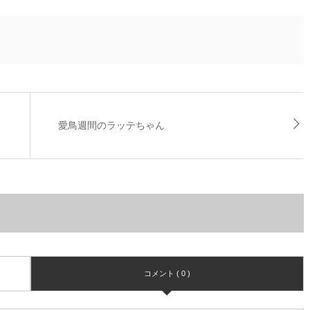
愛鳥週間のラッテちゃん
コメント ( 0 )