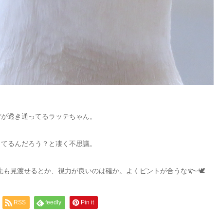
ぽが透き通ってるラッテちゃん。
ってるんだろう？と凄く不思議。
m先も見渡せるとか、視力が良いのは確か。よくピントが合うな࿐🕊
RSS
feedly
Pin it