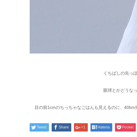
くちばしの先っ
眼球とかどうな
目の前1cmのちっちゃなごはんも見えるのに、40k
Tweet
Share
+1
Hatena
Pocket