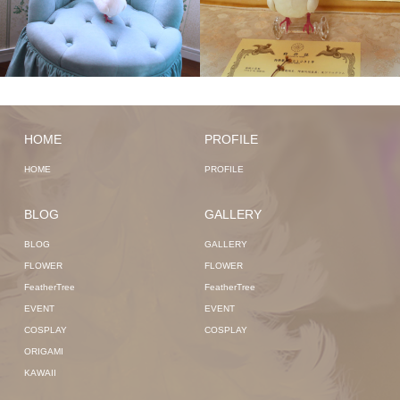
HOME
PROFILE
HOME
PROFILE
BLOG
GALLERY
BLOG
GALLERY
FLOWER
FLOWER
FeatherTree
FeatherTree
EVENT
EVENT
COSPLAY
COSPLAY
ORIGAMI
KAWAII