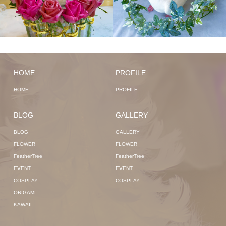
HOME
PROFILE
HOME
PROFILE
BLOG
GALLERY
BLOG
GALLERY
FLOWER
FLOWER
FeatherTree
FeatherTree
EVENT
EVENT
COSPLAY
COSPLAY
ORIGAMI
KAWAII