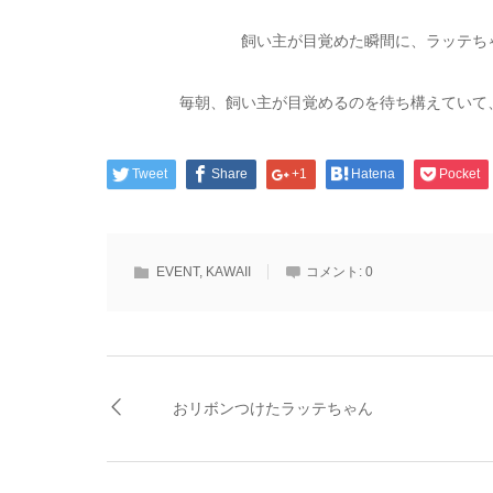
飼い主が目覚めた瞬間に、ラッテち
毎朝、飼い主が目覚めるのを待ち構えていて
Tweet
Share
+1
Hatena
Pocket
EVENT
,
KAWAII
コメント:
0
おリボンつけたラッテちゃん