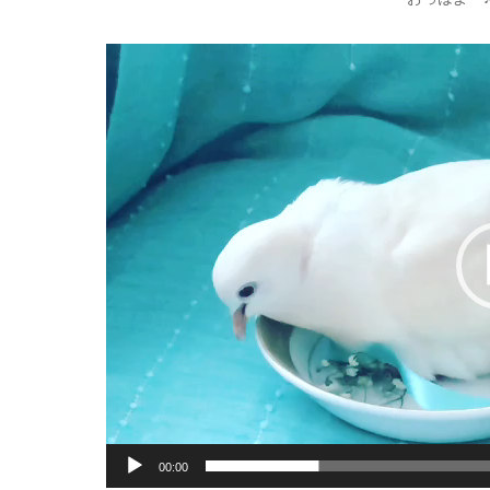
動
画
プ
レ
ー
ヤ
ー
00:00