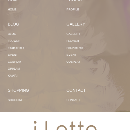
HOME
PROFILE
BLOG
GALLERY
BLOG
GALLERY
FLOWER
FLOWER
FeatherTree
FeatherTree
EVENT
EVENT
COSPLAY
COSPLAY
ORIGAMI
KAWAII
SHOPPING
CONTACT
SHOPPING
CONTACT