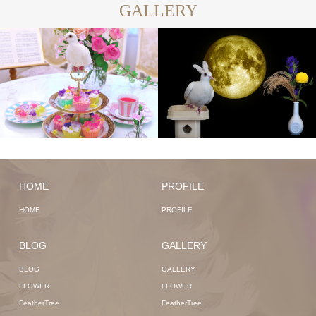
GALLERY
HOME
PROFILE
HOME
PROFILE
BLOG
GALLERY
BLOG
GALLERY
FLOWER
FLOWER
FeatherTree
FeatherTree