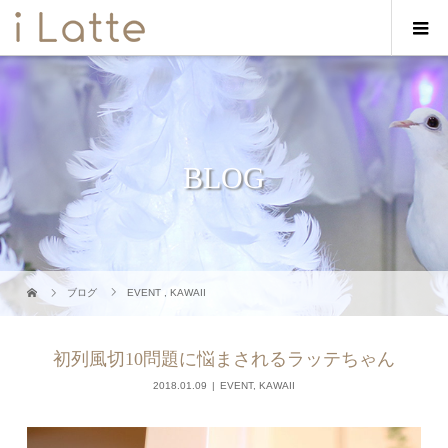
BLOG
ブログ
EVENT
,
KAWAII
初列風切10問題に悩まされるラッテちゃん
2018.01.09
EVENT
,
KAWAII