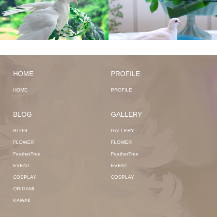
HOME
PROFILE
HOME
PROFILE
BLOG
GALLERY
BLOG
GALLERY
FLOWER
FLOWER
FeatherTree
FeatherTree
EVENT
EVENT
COSPLAY
COSPLAY
ORIGAMI
KAWAII