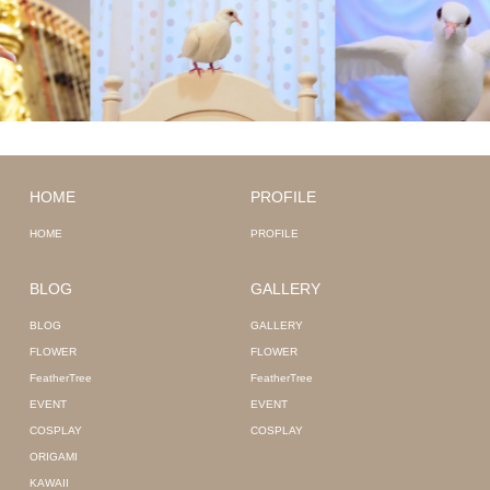
HOME
PROFILE
HOME
PROFILE
BLOG
GALLERY
BLOG
GALLERY
FLOWER
FLOWER
FeatherTree
FeatherTree
EVENT
EVENT
COSPLAY
COSPLAY
ORIGAMI
KAWAII