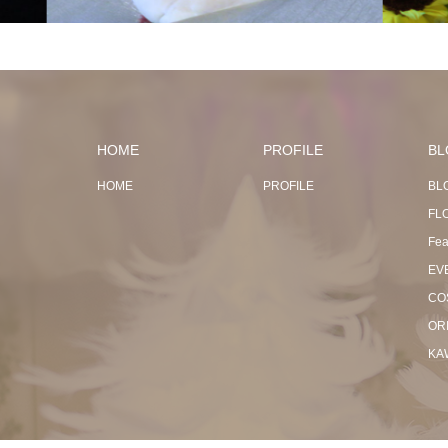
HOME
PROFILE
BL
HOME
PROFILE
BL
FL
Fea
EV
CO
OR
KA