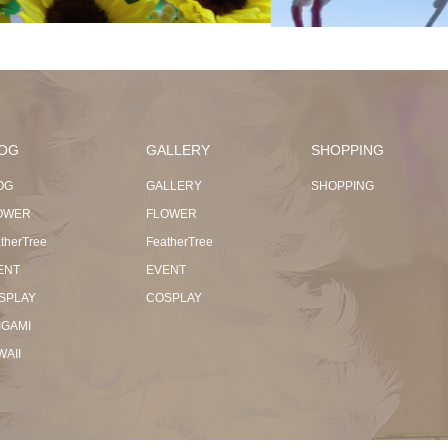
OG
GALLERY
SHOPPING
OG
GALLERY
SHOPPING
OWER
FLOWER
therTree
FeatherTree
ENT
EVENT
SPLAY
COSPLAY
IGAMI
WAII