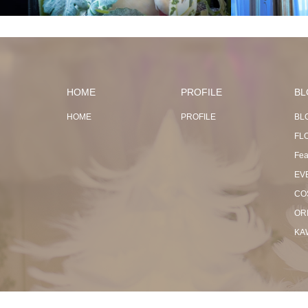
HOME
PROFILE
BL
HOME
PROFILE
BL
FL
Fea
EV
CO
OR
KA