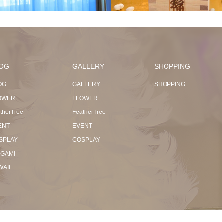
OG
GALLERY
SHOPPING
OG
GALLERY
SHOPPING
OWER
FLOWER
therTree
FeatherTree
ENT
EVENT
SPLAY
COSPLAY
IGAMI
WAII