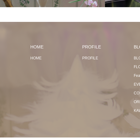
HOME
PROFILE
BL
HOME
PROFILE
BL
FL
Fea
EV
CO
OR
KA