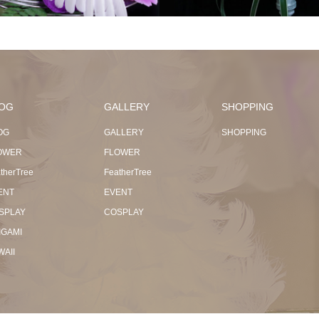
OG
GALLERY
SHOPPING
OG
GALLERY
SHOPPING
OWER
FLOWER
therTree
FeatherTree
ENT
EVENT
SPLAY
COSPLAY
IGAMI
WAII