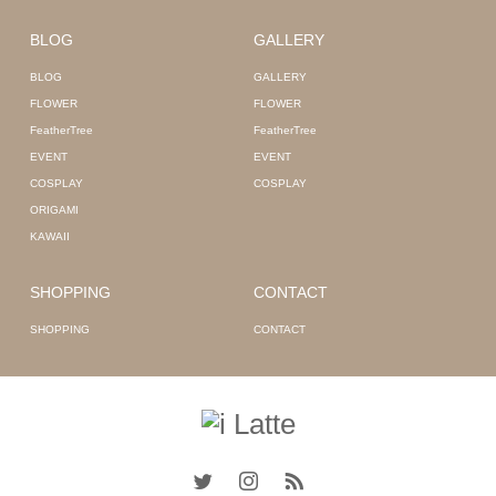
BLOG
GALLERY
BLOG
GALLERY
FLOWER
FLOWER
FeatherTree
FeatherTree
EVENT
EVENT
COSPLAY
COSPLAY
ORIGAMI
KAWAII
SHOPPING
CONTACT
SHOPPING
CONTACT