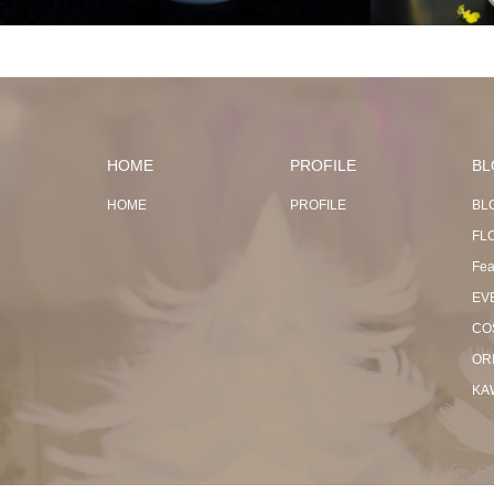
HOME
PROFILE
BL
HOME
PROFILE
BL
FL
Fea
EV
CO
OR
KA