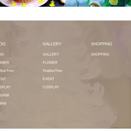
OG
GALLERY
SHOPPING
OG
GALLERY
SHOPPING
OWER
FLOWER
therTree
FeatherTree
ENT
EVENT
SPLAY
COSPLAY
IGAMI
WAII