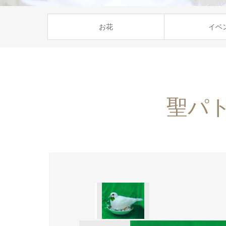
お花
イベ
聖パ