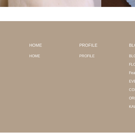
HOME
PROFILE
BL
HOME
PROFILE
BL
FL
Fea
EV
CO
OR
KA