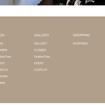
OG
GALLERY
SHOPPING
OG
GALLERY
SHOPPING
OWER
FLOWER
therTree
FeatherTree
ENT
EVENT
SPLAY
COSPLAY
IGAMI
WAII