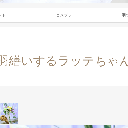
ント
コスプレ
羽
羽繕いするラッテちゃ