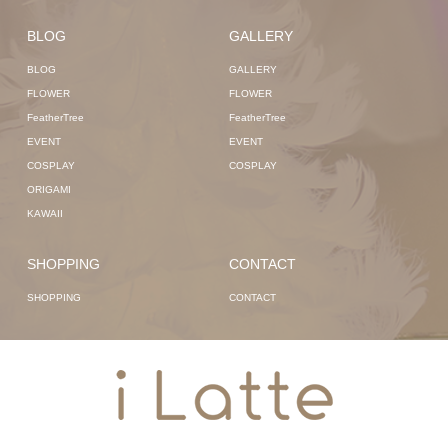
BLOG
GALLERY
BLOG
GALLERY
FLOWER
FLOWER
FeatherTree
FeatherTree
EVENT
EVENT
COSPLAY
COSPLAY
ORIGAMI
KAWAII
SHOPPING
CONTACT
SHOPPING
CONTACT