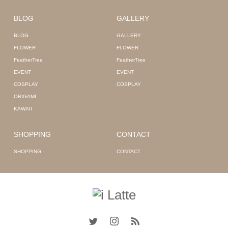
BLOG
GALLERY
BLOG
GALLERY
FLOWER
FLOWER
FeatherTree
FeatherTree
EVENT
EVENT
COSPLAY
COSPLAY
ORIGAMI
KAWAII
SHOPPING
CONTACT
SHOPPING
CONTACT