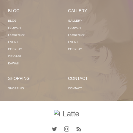
BLOG
GALLERY
BLOG
GALLERY
FLOWER
FLOWER
FeatherTree
FeatherTree
EVENT
EVENT
COSPLAY
COSPLAY
ORIGAMI
KAWAII
SHOPPING
CONTACT
SHOPPING
CONTACT