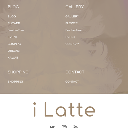
BLOG
GALLERY
BLOG
GALLERY
FLOWER
FLOWER
FeatherTree
FeatherTree
EVENT
EVENT
COSPLAY
COSPLAY
ORIGAMI
KAWAII
SHOPPING
CONTACT
SHOPPING
CONTACT