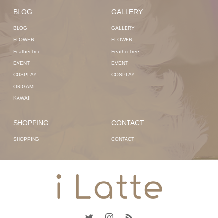
BLOG
GALLERY
BLOG
GALLERY
FLOWER
FLOWER
FeatherTree
FeatherTree
EVENT
EVENT
COSPLAY
COSPLAY
ORIGAMI
KAWAII
SHOPPING
CONTACT
SHOPPING
CONTACT