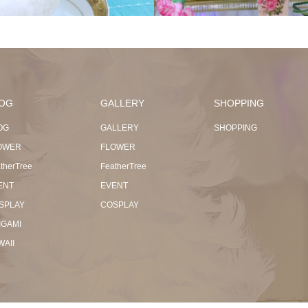
OG
GALLERY
SHOPPING
OG
GALLERY
SHOPPING
OWER
FLOWER
therTree
FeatherTree
ENT
EVENT
SPLAY
COSPLAY
IGAMI
WAII