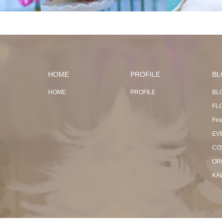
HOME
PROFILE
BL
HOME
PROFILE
BL
FL
Fea
EV
CO
OR
KA