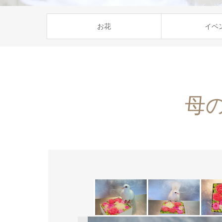
お花
イベ
母