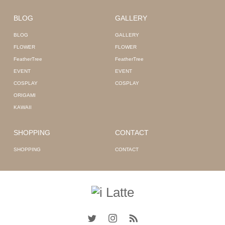
BLOG
GALLERY
BLOG
GALLERY
FLOWER
FLOWER
FeatherTree
FeatherTree
EVENT
EVENT
COSPLAY
COSPLAY
ORIGAMI
KAWAII
SHOPPING
CONTACT
SHOPPING
CONTACT